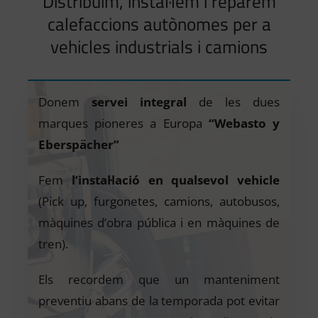
Distribuïm, instal·lem i reparem
calefaccions autònomes per a
vehicles industrials i camions
Donem
servei integral
de les dues
marques pioneres a Europa
“Webasto y
Eberspächer”
Fem
l’instal·lació en qualsevol vehicle
(Pick up, furgonetes, camions, autobusos,
màquines d’obra pública i en màquines de
tren).
Els recordem que un manteniment
preventiu abans de la temporada pot evitar