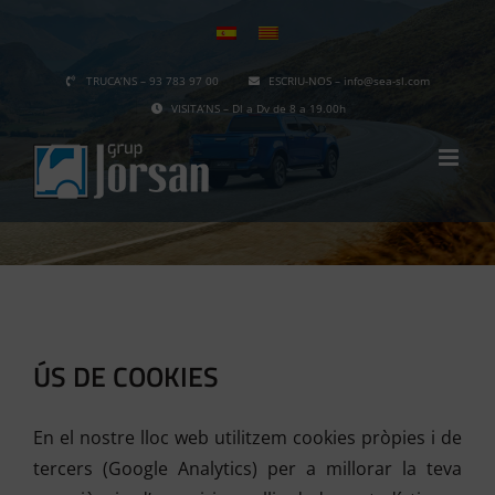
Skip
to
content
TRUCA’NS – 93 783 97 00
ESCRIU-NOS – info@sea-sl.com
VISITA’NS – Dl a Dv de 8 a 19.00h
ÚS DE COOKIES
En el nostre lloc web utilitzem cookies pròpies i de
tercers (Google Analytics) per a millorar la teva