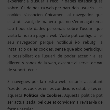
experiència d’usuari i recollir dades estadístiques
sobre l’ús de nostra web per part dels usuaris. Les
cookies s’associen únicament al navegador que
està utilitzant, de manera que no s’emmagatzema
cap tipus de dades personals sobre l’usuari que
visita la nostra pàgina web. Vostè pot configurar el
seu navegador perquè notifiqui i/o rebutgi la
instal·lació de les cookies, sense que això perjudiqui
la possibilitat de l’usuari de poder accedir a les
diferents zones de la web, excepte al servei de xat
de suport tècnic.
Si navegues por la nostra web, estarˆs acceptant
l’œs de les cookies en les condicions establertes en
aquesta
Política de Cookies.
Aquesta política pot
ser actualizada, pel que et convidem a revisar-la de
forma regular.