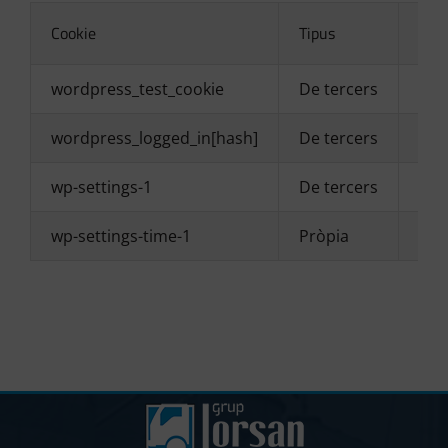
Cookie
Tipus
Dur
wordpress_test_cookie
De tercers
Ses
wordpress_logged_in[hash]
De tercers
Ses
wp-settings-1
De tercers
En 
wp-settings-time-1
Pròpia
1 a