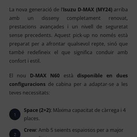
La nova generació de l’
Isuzu D-MAX (MY24)
arriba
amb un disseny completament renovat,
prestacions avançades i un nivell de seguretat
sense precedents. Aquest pick-up no només està
preparat per a afrontar qualsevol repte, sinó que
també redefineix el que significa conduir amb
confort i estil.
El nou
D-MAX N60
està
disponible en dues
configuracions
de cabina per a adaptar-se a les
teves necessitats:
Space (2+2)
: Màxima capacitat de càrrega i 4
1
places.
Crew
: Amb 5 seients espaiosos per a major
2