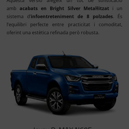
Aquesta versió afegeix un toc de sofisticació
amb
acabats en
Bright Silver Metal·litzat
i un
sistema d’
infoentreteniment de 8 polzades
. És
l’equilibri perfecte entre practicitat i comoditat,
oferint una estètica refinada però robusta.