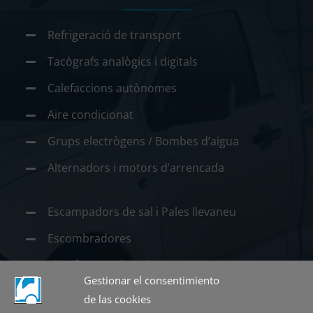
Refrigeració de transport
Tacògrafs analògics i digitals
Calefaccions autònomes
Aire condicionat
Grups electrògens / Bombes d’aigua
Alternadors i motors d’arrencada
Escampadors de sal i Pales llevaneu
Escombradores
Plataformes elevadores
Gestionar el consentimiento
Grues i plataformes
de las cookies